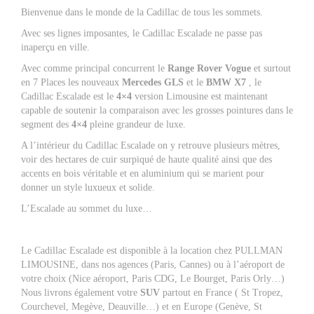
Bienvenue dans le monde de la
Cadillac
de tous les sommets.
Avec ses lignes imposantes, le Cadillac Escalade ne passe pas
inaperçu en ville.
Avec comme principal concurrent le
Range Rover Vogue
et surtout
en 7 Places les nouveaux
Mercedes GLS
et le
BMW X7
, le
Cadillac Escalade
est le
4×4
version Limousine est maintenant
capable de soutenir la comparaison avec les grosses pointures dans le
segment des
4×4
pleine grandeur de luxe.
A l’intérieur du
Cadillac Escalade
on y retrouve plusieurs mètres,
voir des hectares de cuir surpiqué de haute qualité ainsi que des
accents en bois véritable et en aluminium qui se marient pour
donner un style luxueux et solide.
L’Escalade au sommet du luxe…
Le
Cadillac Escalade
est disponible à la location chez PULLMAN
LIMOUSINE, dans nos agences (Paris, Cannes) ou à l’aéroport de
votre choix (Nice aéroport, Paris CDG, Le Bourget, Paris Orly…)
Nous livrons également votre
SUV
partout en France ( St Tropez,
Courchevel, Megève, Deauville…) et en Europe (Genève, St