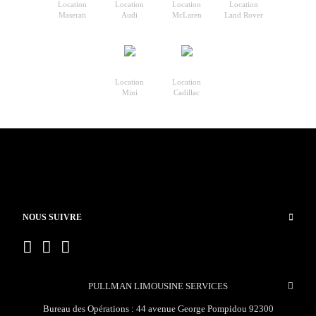
Location
Location
Location
Location
Maserati
Audi
McLaren
Land Rover
Location
Location
Mini
Cadillac
NOUS SUIVRE
PULLMAN LIMOUSINE SERVICES
Bureau des Opérations : 44 avenue George Pompidou 92300