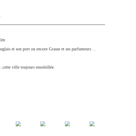
R
ilm
anglais et son port ou encore Grasse et ses parfumeurs …
ette ville toujours ensoleillée.