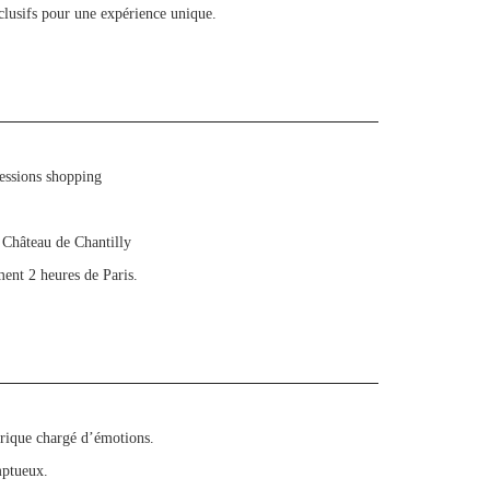
clusifs pour une expérience unique.
sessions shopping
u Château de Chantilly
ment 2 heures de Paris.
orique chargé d’émotions.
mptueux.