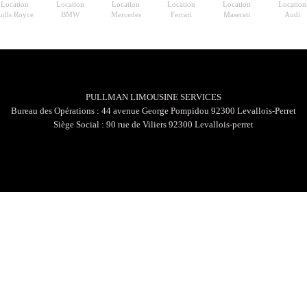
Location
Location
Location
Location
Location
Location
olls Royce
BMW
Mercedes
Ferrari
Maserati
Audi
PULLMAN LIMOUSINE SERVICES
Bureau des Opérations : 44 avenue George Pompidou 92300 Levallois-Perret
Siège Social : 90 rue de Viliers 92300 Levallois-perret