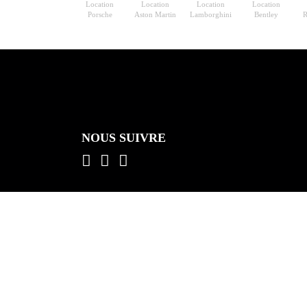
Location
Location
Location
Location
Porsche
Aston Martin
Lamborghini
Bentley
R
NOUS SUIVRE