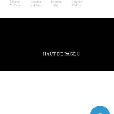
Location
Location
Location
Location
McLaren
Land Rover
Mini
Cadillac
HAUT DE PAGE