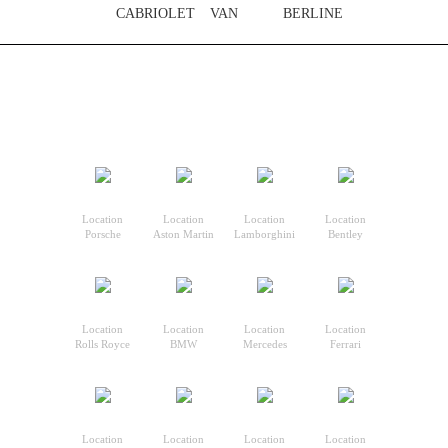
CABRIOLET
VAN
BERLINE
Location
Location
Location
Location
Porsche
Aston Martin
Lamborghini
Bentley
Location
Location
Location
Location
Rolls Royce
BMW
Mercedes
Ferrari
Location
Location
Location
Location