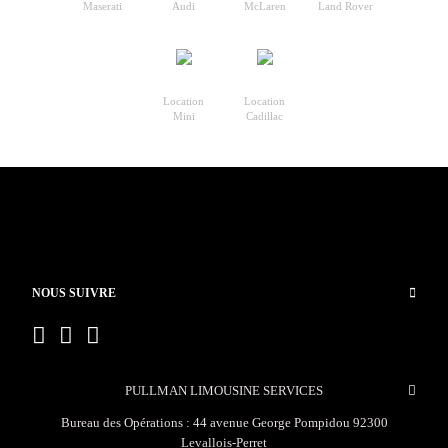
Maserati
Audi
McLaren
Land Rover
Location
Location
Mini
Cadillac
NOUS SUIVRE
PULLMAN LIMOUSINE SERVICES
Bureau des Opérations : 44 avenue George Pompidou 92300
Levallois-Perret