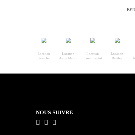
BER
Location
Location
Location
Location
Porsche
Aston Martin
Lamborghini
Bentley
R
NOUS SUIVRE