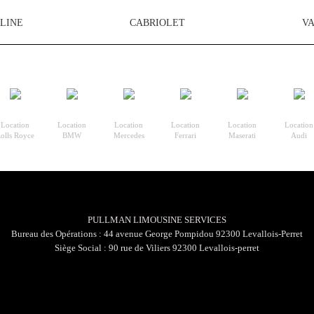
LINE
CABRIOLET
V
Location
Location
Location
Location
Location
Location
olls Royce
BMW
Mercedes
Ferrari
Maserati
Audi
PULLMAN LIMOUSINE SERVICES
Bureau des Opérations : 44 avenue George Pompidou 92300 Levallois-Perret
Siège Social : 90 rue de Viliers 92300 Levallois-perret