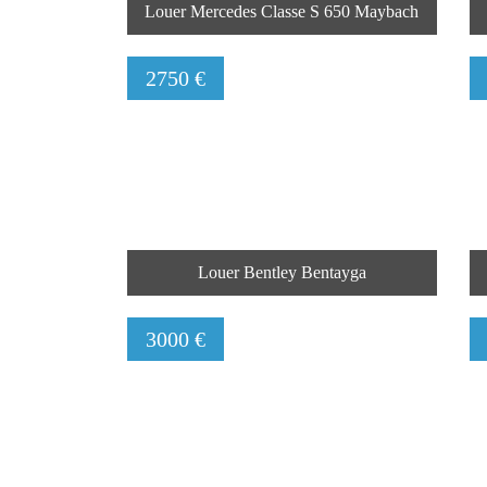
Louer Mercedes Classe S 650 Maybach
2750 €
Louer Bentley Bentayga
3000 €