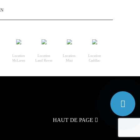
AN
Location
Location
Location
Location
McLaren
Land Rover
Mini
Cadillac
HAUT DE PAGE