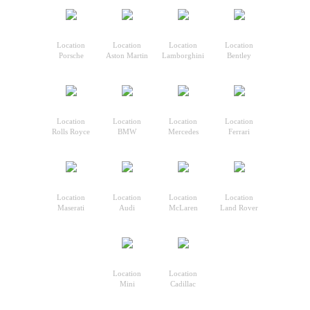
Location
Location
Location
Location
Porsche
Aston Martin
Lamborghini
Bentley
Location
Location
Location
Location
Rolls Royce
BMW
Mercedes
Ferrari
Location
Location
Location
Location
Maserati
Audi
McLaren
Land Rover
Location
Location
Mini
Cadillac