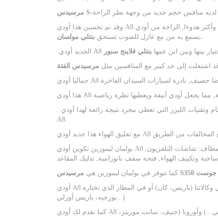
وقد تم تحسين هذا أودي A8 الجديدة في كل شيء, إلى جانب محرك أكثر كفاءة وأكثر هدوءا, الراحة من أودي A8 الجديدة لم
بنتلي مولسان.
يسمع به من مع عازل للصوت تستحق
لاختيار بينها وبين ابن عمها
بنتلي فلاينج سبور
قد اشتعلت إلى حد كبير مع المنافسين مثل
. تصميم أنيق لذلك, تعزيزها من خلال توقيع ضوء جديد يجمع بين الصمام وتقنيات الليزر التي تعطي مجرد نتيجة رائعة لهذا أودي
A8.
بولمان ليموزين تكوين أودي A8 من أفضل المعدات بحيث يتم نقل لك في الفخامة والراحة في نهاية المطاف: شاشات التلفزيون,
كما تتوفر في بولمان ليموزين هي
كالاتنا (باريس، كان) أو في المطار الذي تختاره (مطار نيس، باريس CDG، لو
بورجيه، باريس أورلي...)
كما نقدم لك أودي A8 في جميع أنحاء فرنسا (سان تروبيه، كورشوفيلي، ميجيف، دوفيلي...) وأوروبا (جنيف، سانت موريتز،