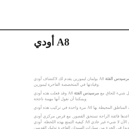
أودي A8
وقيادتها في المتخصصة الفاخرة ليموزين.
ي A8 الجديدة كل شيء للحاق مع
ويمكننا أن نقول أنها مهمة ناجحة.
الراحة تستحق القصور, مع قرص مركزي أودي A8 يسمح لك للتنقل واختيار
كيفية التمتع بهذه اللحظة. أودي A8 الجديدة تقدم لك للاختيار بين التدليك أو بين ضبط مقعدك كهربائيا, حتى الآن لا شيء غير عادي