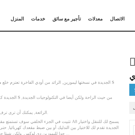
الاتصال
معدلات
تأجير مع سائق
خدمات
المنزل
مرسيدس الفئة S
بولمان ليموزين يقدم لك لاكتشاف أودي A8 الجديدة في نسختها ليموزين, الرائد من أودي الفاخرة تعتزم خلع
من حيث الراحة ولكن أيضا في التكنولوجيات الجديدة,
مرسيدس الفئة S
وقد فعلت هذه أود
ل
مرة واحدة في تركيب هذه أودي A8 الرائعة, يمكنك أن ترى ترف المناطق المحيطة بها.
تثبيت في الجزء الخلفي سوف تستمتع مقاعدها فائقة 
جدا لليموزين دي لوكس, ولكن شيئا جديدا في الجزء من سيارات السيدان الفاخرة تدليك القدمين ...