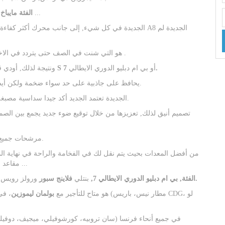
لديه منافس حجم جديد من وجهة نظر الراحة ...
مرسيدس S-الفئة مايباخ
.
الجديد أودي A8 هو التي شنت في الصف حتى يتردد في ا
7.
أو بي ام دبليو الدوري الايطالي
مرسيدس الفئة S
ونتيجة لذلك, أودي 
جماليا أودي A8 يحافظ على جاذبية على حد سواء ضخمة ولكن أيضا حصيف, نادرة لسيارات السيدان الفاخرة.
هذا أودي A8 الجديدة تعتمد الجديد أكد جيدا سداسية مصبغة, مما يجعل أودي أنيقة ويعطيها نظرة رياضية.
مع تعليق الهواء هذا جديد أودي A8 مرشحات جميع المخالفات من الطريق.
مقاعد ساخنة وتكييف الهواء, فتحة سقف بانورامية, تدليك المقاعد ...
جوست.
مرسيدس S350 الفئة,
بي ام دبليو الدوري الايطالي 7,
بنتلي
فلاينج سبور
ورولز رويس
أودي A8 هو متاح للتأجير مع
بولمان ليموزين
، في و